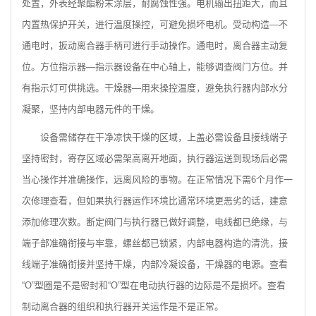
处置，外表经聚酯粉末涂层，耐腐蚀性强。电机输出扭距大，而且
内置热保护开关，进行温度操控，可避免损坏电机。受动构造—不
通电时，扳动离合器手柄可进行手动操作。通电时，离合器主动复
位。方位指示器—指示器设备在中心轴上，能够调查阀门方位。并
有指示灯可供挑选。干燥器—用来操控温度，避免执行器内部水分
凝聚，坚持内部电器元件的干燥。
设备需储存在干净凉快干燥的区域，上盖必需设备且接线端子
坚持密封，寄存区域必需架高离开地面，执行器运送到现场后必需
当心操作并准确操作，远离风险的事物。在正常情况下需6个月作一
次修理查看，但如果执行器运作环境比通常环境更恶劣的话，建意
添加修理次数。断定阀门与执行器已做好调整，电线都已绝缘，与
端子部准确衔接与牢靠，螺丝都已锁紧，内部电器构造的清洗，接
线端子准确衔接并坚持干燥，内部冷凝设备，干燥器的电源。查看
“O”型圈是不是密封和“O”型在电动执行器的边际是不是损坏。查看
制动离合器的组织和执行器开关运作是不是正常。