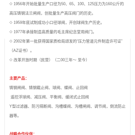
◇ 1956年开始批量生产口径为50、65、100、125压力为160公斤的
高压铸钢法兰闸阀，创批量生产高压阀门的历史。
◇ 1959年底试制成功小口径球阀，开创球阀生产历史。
◇ 1977年承接制造高质量的毛主席纪念堂用阀门。
◇ 2002年第一批获得国家质检局颂发的“压力管道元件制造许可证”
（AZ证书）。
◇
改革开放时期（民营）（二00三年～ 至今）
主要产品：
铸钢闸阀、铸钢截止阀、球阀、蝶阀、止回阀
遥控浮球阀、减压阀、平衡阀、缓闭式止回阀
Y型过滤器、防污隔断阀、沟槽蝶阀、沟槽闸阀、调节阀，倒流防止
器等。
战略合作伙伴：