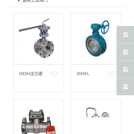
D43H法兰硬
D43H、
密封蝶阀
D343H 型金
属硬密封蝶阀