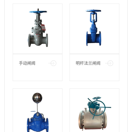
手动闸阀
明杆法兰闸阀